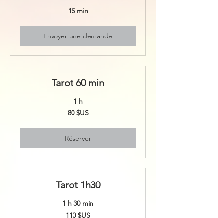
15 min
Envoyer une demande
Tarot 60 min
1 h
80
80 $US
dollars
des
États-
Unis
Réserver
Tarot 1h30
1 h 30 min
110
110 $US
dollars